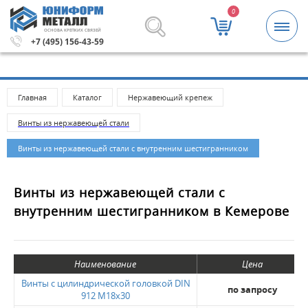
0
ОСНОВА КРЕПКИХ СВЯЗЕЙ
я сумма заказа 5000 рублей.
Метизы и крепежные издел
+7 (495) 156-43-59
Главная
Каталог
Нержавеющий крепеж
Винты из нержавеющей стали
Винты из нержавеющей стали с внутренним шестигранником
Винты из нержавеющей стали с
внутренним шестигранником в Кемерове
Наименование
Цена
Винты с цилиндрической головкой DIN
по запросу
912 M18x30